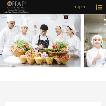
TH
|
EN