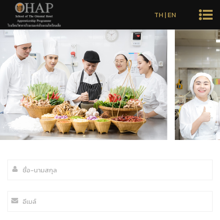
TH
|
EN