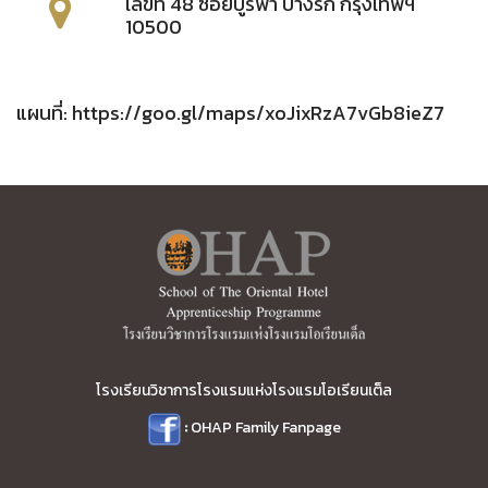
เลขที่ 48 ซอยบูรพา บางรัก กรุงเทพฯ
10500
แผนที่: https://goo.gl/maps/xoJixRzA7vGb8ieZ7
โรงเรียนวิชาการโรงแรมแห่งโรงแรมโอเรียนเต็ล
:
OHAP Family Fanpage