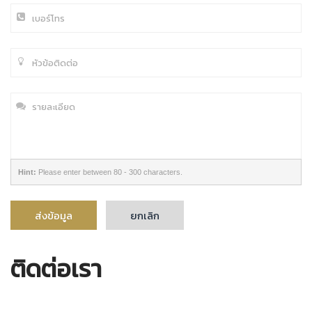
Hint:
Please enter between 80 - 300 characters.
ส่งข้อมูล
ยกเลิก
ติดต่อเรา