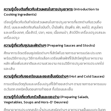
ความรู้เบื้องต้นเกี่ยวกับส่วนผสมในการปรุงอาหาร
(Introduction to
Cooking Ingredients)
เรียนรู้เกี่ยวกับต้นกำเนิดส่วนผสมในการปรุงอาหารที่แตกต่างกันรวมถึง
สัตว์, นมและผลิตภัณฑ์นมไขมันต่ำ, น้ำมันพืช, ธัญพืช, ผัก, ผลไม้, สมุนไพร
และเครื่องเทศ, เนื้อสัตว์, ปลา, หอย, เนื้อเกมป่า, สัตว์ปีก เครื่องปรุงรสและ
เครื่องปรุง
ความรู้เกี่ยวกับซุปเเละผักต่างๆ
(Preparing Sauces and Stocks)
ศึกษาการจัดเตรียมซุปชนิดต่างๆ ที่เสิร์ฟในรายการอาหารแต่ละประเภท
พร้อมวิธีการปรุง วิธีการคัดเลือก เตรียมพืชผักที่ใช้เสิร์ฟคู่กับอาหารจาน
หลัก เพื่อเพิ่มรสชาติเเละความสวยงาม กรรมวิธีการปรุงอาหารประเภทไข่
เเละเส้น
ความรู้เกี่ยวกับซอสร้อนเเละซอสเย็นชนิดต่างๆ
(Hot and Cold Sauces)
การเตรียมวัตถุดิบและเครื่องปรุงที่ใช้ทำซอสต่างๆ ตามรายการอาหารเเบบ
ตะวันตก เทคนิคขั้นตอนการทำซอส ทั้งร้อนเเละเย็น
ความรู้ทั่วไปเกี่ยวกับครัวเย็นเเละของว่าง
(Preparing Salads,
Vegetables, Soups and Hors-D’ Oeuvres)
ศึกษาอาหารประเภทสลัด น้ำปรุงรสชนิดต่างๆ อาหารจานเย็นเเบบตะวันตก