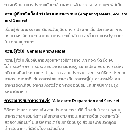
การเตรียมอาหารประเภทกับเเกล้ม เเละการจัดอาหารประเภทบุฟเฟ่ต์เย็น
ความรู้เกี่ยวกับเนื้อสัตว์
ปลา
เเละอาหารทะเล
(Preparing Meats, Poultry
and Games)
เรียนรู้ลักษณะธรรมชาติของวัตถุดิบอาหาร ประเภทเนื้อ ปลา เเละอาหาร
ทะเลต่างๆ ศึกษาคุณค่าทางอาหารจากเนื้อสัตว์ และขั้นตอนการปรุงอาหาร
ในแต่ละเมนูอาหาร
ความรู้ทั่วไป
(General Knowledge)
ความรู้ทั่วไปเกี่ยวกับการปรุงอาหารวิธีการย่าง เผา ทอด ผัด นึ่ง อบ
ไมโครเวฟ ฯลฯ การประมาณเวลาตามมาตรฐานการประกอบอาหารแต่ละ
ชนิด เทคนิคต่างๆ ในการปรุงอาหาร ส่วนประกอบและกรรมวิธีการประกอบ
อาหารแต่ละชาติ เช่น อาหารไทย อาหารจีน อาหารญี่ปุ่น อาหารฝรั่งเศส
อาหารอิตาเลียน อาหารมังสวิรัติ อาหารยอดนิยม และเทคนิคการปรุง
รสชาติอาหาร
การจัดเตรียมอาหารตามสั่ง
(A la carte Preparation and Service)
วิธีการปรุงอาหารตามสั่ง ส่วนประกอบ กรรมวิธีเบื้องต้นในการปรุงเมนู
อาหารต่างๆ รวมทั้งการเลือกจาน ชาม ภาชนะ เเละการจัดเเต่งอาหารให้
สวยงามก่อนนำไปเสิร์ฟ การเตรียมเครื่องปรุง ส่วนประกอบวัตถุดิบ
สำหรับอาหารที่เสิร์ฟในงานจัดเลี้ยง