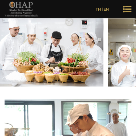
TH
|
EN