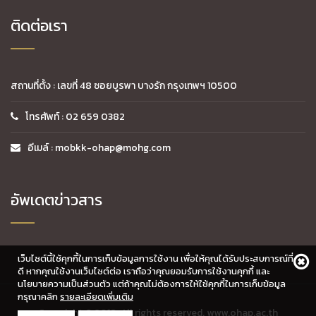
ติดต่อเรา
สถานที่ตั้ง : เลขที่ 48 ซอยบูรพา บางรัก กรุงเทพฯ 10500
โทรศัพท์ : 02 659 0382
อีเมล์ : mobkk-ohap@mohg.com
อัพเดตข่าวสาร
เว็บไซต์นี้ใช้คุกกี้ในการเก็บข้อมูลการใช้งาน เพื่อให้คุณได้รับประสบการณ์ที่
ดี หากคุณใช้งานเว็บไซต์ต่อ เราถือว่าคุณยอมรับการใช้งานคุกกี้ และ
นโยบายความเป็นส่วนตัว แต่ถ้าคุณไม่ต้องการให้ใช้คุกกี้ในการเก็บข้อมูล
กรุณาคลิก
รายละเอียดเพิ่มเติม
Copyright © 2018. All rights reserved. www.ohap.ac.th